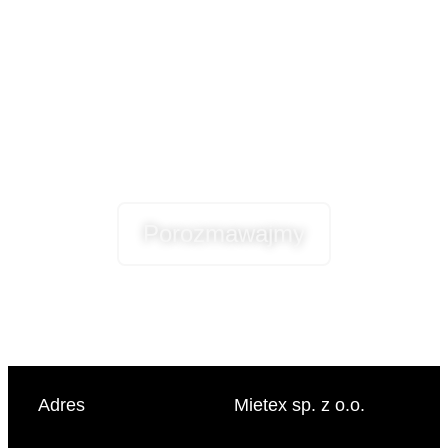
Masz pytania?
Chcesz wiedzieć
więcej?
Porozmawajmy
Adres
Mietex sp. z o.o.