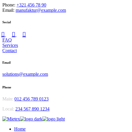
Phone:
+321 456 78 90
Email:
manufaktur@example.com
Social
FAQ
Services
Contact
Email
solutions@example.com
Phone
Main:
012 456 789 0123
Local:
234 567 890 1234
Home