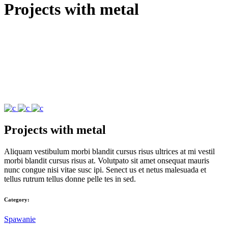
Projects with metal
Doświadczenie
Aby nasza strona
internetowa
działała jak
najlepiej podczas
twojego
przejścia na nią.
Jeśli odrzucisz te
pliki cookie,
niektóre funkcje
znikną ze strony
Projects with metal
internetowej.
Aliquam vestibulum morbi blandit cursus risus ultrices at mi vestil
morbi blandit cursus risus at. Volutpato sit amet onsequat mauris
Marketing
nunc congue nisi vitae susc ipi. Senect us et netus malesuada et
Udostępniając
tellus rutrum tellus donne pelle tes in sed.
swoje
zainteresowania i
Category:
zachowania
podczas
Spawanie
odwiedzania naszej