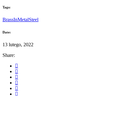
strony, zwiększasz
szansę na
Tags:
zobaczenie
spersonalizowanych
Brass
In
Metal
Steel
treści i ofert.
Date:
13 lutego, 2022
Share: