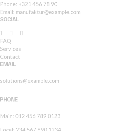
Phone:
+321 456 78 90
Email:
manufaktur@example.com
SOCIAL
FAQ
Services
Contact
EMAIL
solutions@example.com
PHONE
Main:
012 456 789 0123
Local:
234 567 890 1234