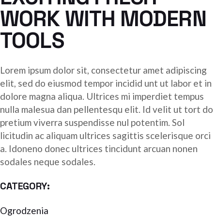
Statystyka
WORK WITH MODERN
Abyśmy mogli
poprawić
TOOLS
funkcjonalność
i strukturę
strony
Lorem ipsum dolor sit, consectetur amet adipiscing
internetowej,
na podstawie
elit, sed do eiusmod tempor incidid unt ut labor et in
tego, jak
dolore magna aliqua. Ultrices mi imperdiet tempus
strona jest
nulla malesua dan pellentesqu elit. Id velit ut tort do
używana.
pretium viverra suspendisse nul potentim. Sol
licitudin ac aliquam ultrices sagittis scelerisque orci
a. Idoneno donec ultrices tincidunt arcuan nonen
Doświadczenie
sodales neque sodales.
Aby nasza strona
internetowa
działała jak
CATEGORY:
najlepiej podczas
twojego
Ogrodzenia