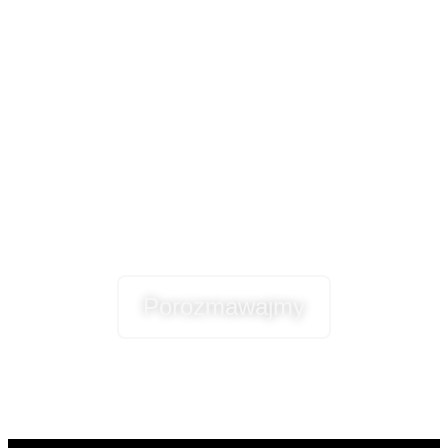
Masz pytania?
Chcesz wiedzieć
więcej?
Porozmawajmy