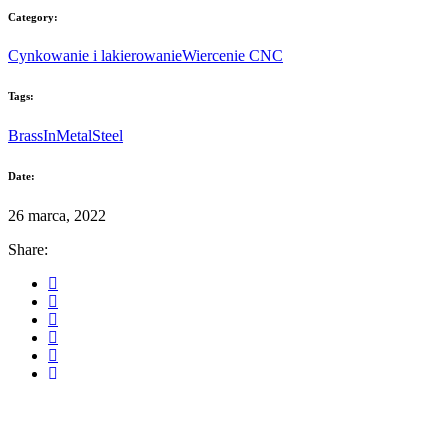
strony, zwiększasz
Category:
szansę na
zobaczenie
Cynkowanie i lakierowanie
Wiercenie CNC
spersonalizowanych
treści i ofert.
Tags:
Brass
In
Metal
Steel
Date:
26 marca, 2022
Share: