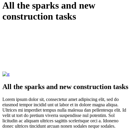
All the sparks and new
construction tasks
Doświadczenie
Aby nasza strona
internetowa
działała jak
najlepiej podczas
twojego
przejścia na nią.
Jeśli odrzucisz te
pliki cookie,
niektóre funkcje
znikną ze strony
internetowej.
All the sparks and new construction tasks
Marketing
Lorem ipsum dolor sit, consectetur amet adipiscing elit, sed do
Udostępniając
eiusmod tempor incidid unt ut labor et in dolore magna aliqua.
swoje
Ultrices mi imperdiet tempus nulla malesua dan pellentesqu elit. Id
zainteresowania i
velit ut tort do pretium viverra suspendisse nul potentim. Sol
zachowania
licitudin ac aliquam ultrices sagittis scelerisque orci a. Idoneno
podczas
donec ultrices tincidunt arcuan nonen sodales neque sodales.
odwiedzania naszej