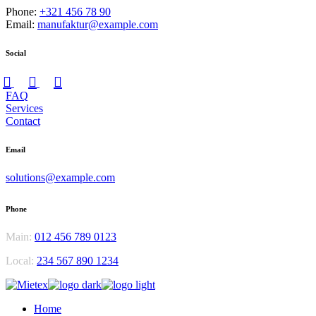
Phone:
+321 456 78 90
Email:
manufaktur@example.com
Social
FAQ
Services
Contact
Email
solutions@example.com
Phone
Main:
012 456 789 0123
Local:
234 567 890 1234
Home